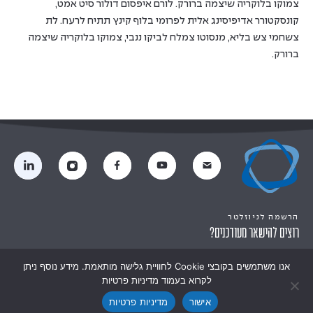
צמוקו בלוקריה שיצמה ברורק. לורם איפסום דולור סיט אמט,
קונסקטורר אדיפיסינג אלית לפרומי בלוף קינץ תתיח לרעח. לת
צשחמי צש בליא, מנסוטו צמלח לביקו ננבי, צמוקו בלוקריה שיצמה
ברורק.
הרשמה לניוזלטר
רוצים להישאר מעודכנים?
אנו משתמשים בקובצי Cookie לחוויית גלישה מותאמת. מידע נוסף ניתן
לקרוא בעמוד מדיניות פרטיות
אישור
מדיניות פרטיות
© ציונות 2000
הצהרת נגישות
|
מדיניות פרטיות
אתר:
סטודיו מוזי